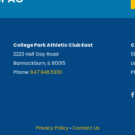
College Park Athletic Club East
C
2223 Half Day Road
1
Bannockburn, IL 60015
L
Phone:
847.948.5330
P
Privacy Policy
•
Contact Us