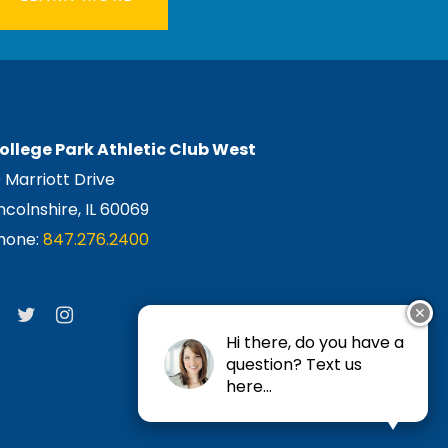
ollege Park Athletic Club West
0 Marriott Drive
incolnshire, IL 60069
hone:
847.276.2400
✕
Hi there, do you have a
question? Text us
here...